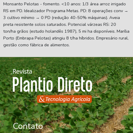
Monsanto Pelotas - fomento. <10 anos: 1/3 área arroz irrigado
RS em PD. Idealizador Programa Metas. PD: 8 operações conv →
3 cultivo mínimo → 0 PD (redução 40-50% máquinas). Aveia
preta resistente solos saturados. Potencial várzeas RS: 20
ton/ha grãos (estudo holandês 1987), 5 mi ha disponíveis. Marília
Porto (Embrapa Pelotas) atingiu 8 t/ha híbridos. Empresário rural,
gestão como fábrica de alimentos.
Contato