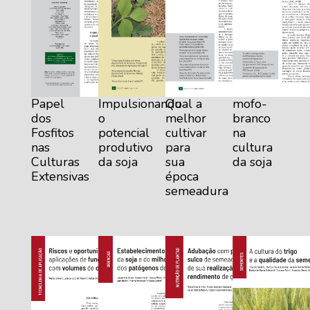
Papel
Impulsionando
Qual a
mofo-
dos
o
melhor
branco
Fosfitos
potencial
cultivar
na
nas
produtivo
para
cultura
Culturas
da soja
sua
da soja
Extensivas
época
semeadura