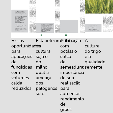
Riscos
Estabelecimento
Adubação
A
oportunidades
da
com
cultura
para
cultura
potássio
do trigo
aplicações
soja e
sulco
e a
de
do
de
qualidade
fungicidas
milho :
semeadura:
semente
com
qual a
importância
volumes
ameaça
de sua
calda
dos
realização
reduzidos
patógenos
para
solo
aumentar
rendimento
de
grãos