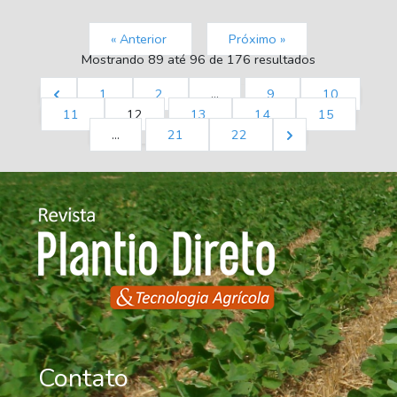
« Anterior
Próximo »
Mostrando
89
até
96
de
176
resultados
1
2
...
9
10
11
12
13
14
15
...
21
22
Contato