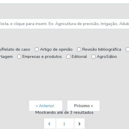
o/Relato de caso
Artigo de opinião
Revisão bibliográfica
rtagem
Empresas e produtos
Editorial
AgroSábio
« Anterior
Próximo »
Mostrando
até
de
3
resultados
1