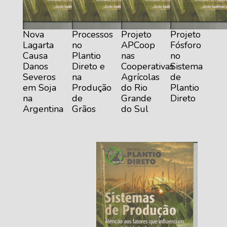
Nova
Processos
Projeto
Projeto
Lagarta
no
APCoop
Fósforo
Causa
Plantio
nas
no
Danos
Direto e
Cooperativas
Sistema
Severos
na
Agrícolas
de
em Soja
Produção
do Rio
Plantio
na
de
Grande
Direto
Argentina
Grãos
do Sul