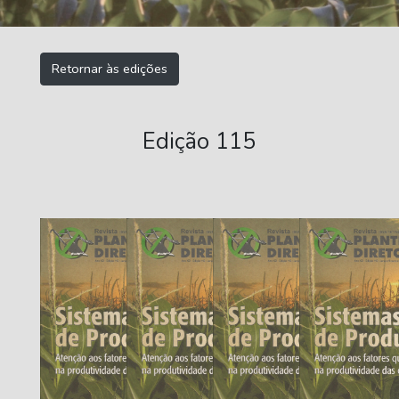
Retornar às edições
Edição 115